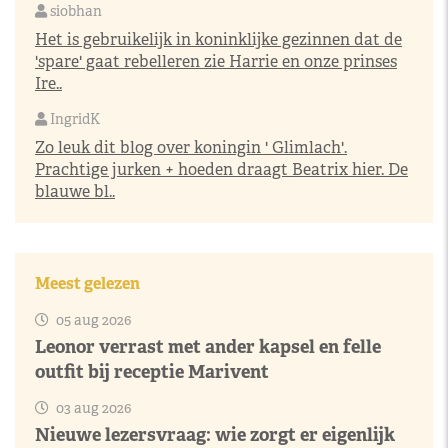
siobhan
Het is gebruikelijk in koninklijke gezinnen dat de
'spare' gaat rebelleren zie Harrie en onze prinses
Ire..
IngridK
Zo leuk dit blog over koningin ' Glimlach'.
Prachtige jurken + hoeden draagt Beatrix hier. De
blauwe bl..
Meest gelezen
05 aug 2026
Leonor verrast met ander kapsel en felle
outfit bij receptie Marivent
03 aug 2026
Nieuwe lezersvraag: wie zorgt er eigenlijk