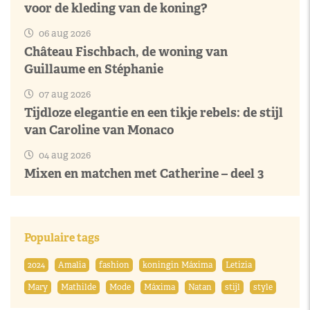
voor de kleding van de koning?
06 aug 2026
Château Fischbach, de woning van
Guillaume en Stéphanie
07 aug 2026
Tijdloze elegantie en een tikje rebels: de stijl
van Caroline van Monaco
04 aug 2026
Mixen en matchen met Catherine – deel 3
Populaire tags
2024
Amalia
fashion
koningin Máxima
Letizia
Mary
Mathilde
Mode
Máxima
Natan
stijl
style