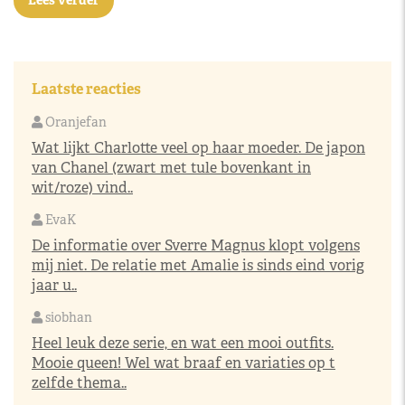
Lees verder
Laatste reacties
Oranjefan
Wat lijkt Charlotte veel op haar moeder. De japon
van Chanel (zwart met tule bovenkant in
wit/roze) vind..
EvaK
De informatie over Sverre Magnus klopt volgens
mij niet. De relatie met Amalie is sinds eind vorig
jaar u..
siobhan
Heel leuk deze serie, en wat een mooi outfits.
Mooie queen! Wel wat braaf en variaties op t
zelfde thema..