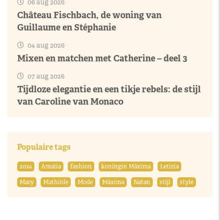
06 aug 2026
Château Fischbach, de woning van
Guillaume en Stéphanie
04 aug 2026
Mixen en matchen met Catherine – deel 3
07 aug 2026
Tijdloze elegantie en een tikje rebels: de stijl
van Caroline van Monaco
Populaire tags
2024
Amalia
fashion
koningin Máxima
Letizia
Mary
Mathilde
Mode
Máxima
Natan
stijl
style