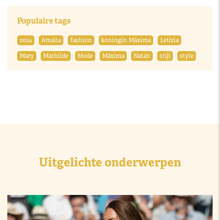
Populaire tags
2024
Amalia
fashion
koningin Máxima
Letizia
Mary
Mathilde
Mode
Máxima
Natan
stijl
style
Uitgelichte onderwerpen