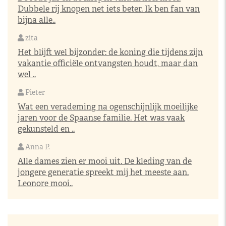
Dubbele rij knopen net iets beter. Ik ben fan van
bijna alle..
zita
Het blijft wel bijzonder: de koning die tijdens zijn
vakantie officiële ontvangsten houdt, maar dan
wel ..
Pieter
Wat een verademing na ogenschijnlijk moeilijke
jaren voor de Spaanse familie. Het was vaak
gekunsteld en ..
Anna P.
Alle dames zien er mooi uit. De kleding van de
jongere generatie spreekt mij het meeste aan.
Leonore mooi..