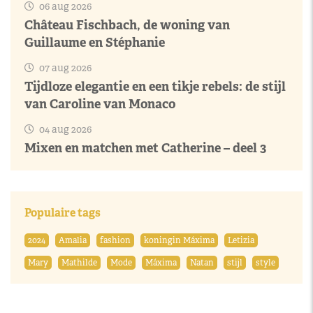
06 aug 2026
Château Fischbach, de woning van
Guillaume en Stéphanie
07 aug 2026
Tijdloze elegantie en een tikje rebels: de stijl
van Caroline van Monaco
04 aug 2026
Mixen en matchen met Catherine – deel 3
Populaire tags
2024
Amalia
fashion
koningin Máxima
Letizia
Mary
Mathilde
Mode
Máxima
Natan
stijl
style