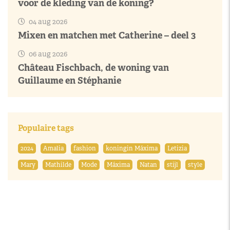
voor de kleding van de koning?
04 aug 2026
Mixen en matchen met Catherine – deel 3
06 aug 2026
Château Fischbach, de woning van
Guillaume en Stéphanie
Populaire tags
2024
Amalia
fashion
koningin Máxima
Letizia
Mary
Mathilde
Mode
Máxima
Natan
stijl
style