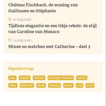
Château Fischbach, de woning van
Guillaume en Stéphanie
07 aug 2026
Tijdloze elegantie en een tikje rebels: de stijl
van Caroline van Monaco
04 aug 2026
Mixen en matchen met Catherine – deel 3
Populaire tags
2024
Amalia
fashion
koningin Máxima
Letizia
Mary
Mathilde
Mode
Máxima
Natan
stijl
style