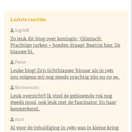
Laatste reacties
IngridK
Zo leuk dit blog over koningin ' Glimlach'.
Prachtige jurken + hoeden draagt Beatrix hier. De
blauwe bl..
Pieter
Leuke blog! Zo’n lichtblauwe ‘blouse’ als in 1981
zou volgens mij nog steeds prachtig zijn nu op ee..
Birchwood71
Leuk overzicht!! Ik vind de gebloemde rok nog
steeds mooi, ook leuk met de fascinator. En haar
kenmerkend..
mart
Al voor de inhuldiging in 1980 was in kleine kring