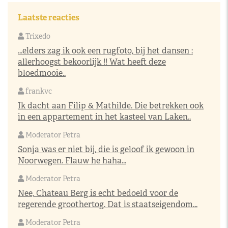
Laatste reacties
Trixedo
...elders zag ik ook een rugfoto, bij het dansen :
allerhoogst bekoorlijk !! Wat heeft deze
bloedmooie..
frankvc
Ik dacht aan Filip & Mathilde. Die betrekken ook
in een appartement in het kasteel van Laken..
Moderator Petra
Sonja was er niet bij, die is geloof ik gewoon in
Noorwegen. Flauw he haha...
Moderator Petra
Nee, Chateau Berg is echt bedoeld voor de
regerende groothertog. Dat is staatseigendom...
Moderator Petra