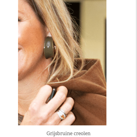
Grijsbruine creolen