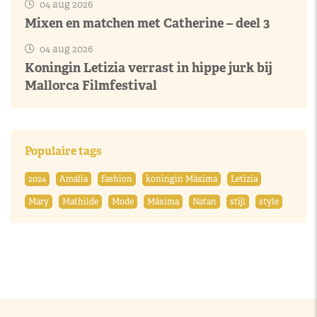
04 aug 2026
Mixen en matchen met Catherine – deel 3
04 aug 2026
Koningin Letizia verrast in hippe jurk bij
Mallorca Filmfestival
Populaire tags
2024
Amalia
fashion
koningin Máxima
Letizia
Mary
Mathilde
Mode
Máxima
Natan
stijl
style