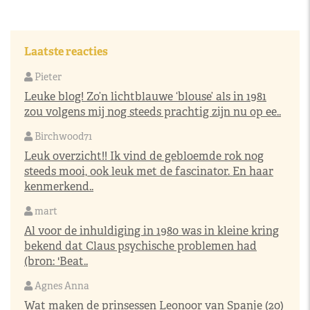
Laatste reacties
Pieter
Leuke blog! Zo’n lichtblauwe ‘blouse’ als in 1981
zou volgens mij nog steeds prachtig zijn nu op ee..
Birchwood71
Leuk overzicht!! Ik vind de gebloemde rok nog
steeds mooi, ook leuk met de fascinator. En haar
kenmerkend..
mart
Al voor de inhuldiging in 1980 was in kleine kring
bekend dat Claus psychische problemen had
(bron: 'Beat..
Agnes Anna
Wat maken de prinsessen Leonoor van Spanje (20)