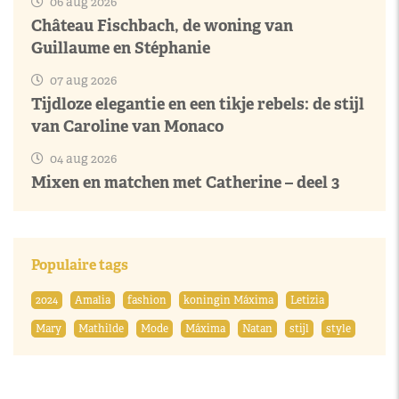
06 aug 2026
Château Fischbach, de woning van
Guillaume en Stéphanie
07 aug 2026
Tijdloze elegantie en een tikje rebels: de stijl
van Caroline van Monaco
04 aug 2026
Mixen en matchen met Catherine – deel 3
Populaire tags
2024
Amalia
fashion
koningin Máxima
Letizia
Mary
Mathilde
Mode
Máxima
Natan
stijl
style