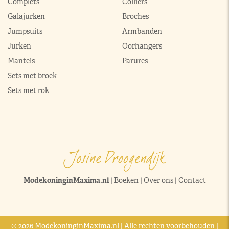
Complets
Colliers
Galajurken
Broches
Jumpsuits
Armbanden
Jurken
Oorhangers
Mantels
Parures
Sets met broek
Sets met rok
ModekoninginMaxima.nl
|
Boeken
|
Over ons
|
Contact
© 2026 ModekoninginMaxima.nl | Alle rechten voorbehouden |