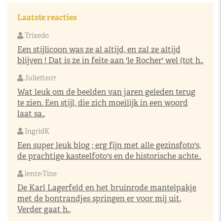
Laatste reacties
Trixedo
Een stijlicoon was ze al altijd, en zal ze altijd
blijven ! Dat is ze in feite aan 'le Rocher' wel (tot h..
Juliette07
Wat leuk om de beelden van jaren geleden terug
te zien. Een stijl, die zich moeilijk in een woord
laat sa..
IngridK
Een super leuk blog ; erg fijn met alle gezinsfoto's,
de prachtige kasteelfoto's en de historische achte..
lente-Tine
De Karl Lagerfeld en het bruinrode mantelpakje
met de bontrandjes springen er voor mij uit.
Verder gaat h..