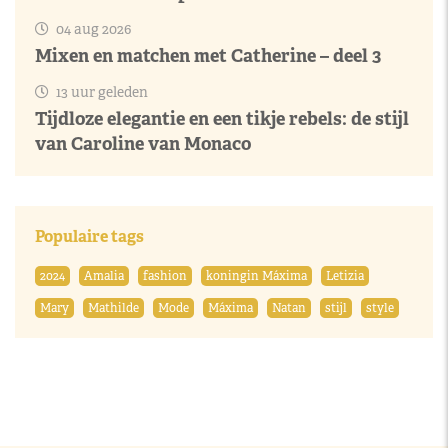
04 aug 2026
Mixen en matchen met Catherine – deel 3
13 uur geleden
Tijdloze elegantie en een tikje rebels: de stijl
van Caroline van Monaco
Populaire tags
2024
Amalia
fashion
koningin Máxima
Letizia
Mary
Mathilde
Mode
Máxima
Natan
stijl
style