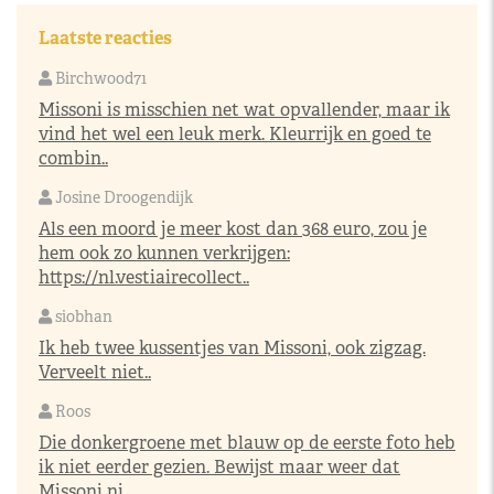
Laatste reacties
Birchwood71
Missoni is misschien net wat opvallender, maar ik
vind het wel een leuk merk. Kleurrijk en goed te
combin..
Josine Droogendijk
Als een moord je meer kost dan 368 euro, zou je
hem ook zo kunnen verkrijgen:
https://nl.vestiairecollect..
siobhan
Ik heb twee kussentjes van Missoni, ook zigzag.
Verveelt niet..
Roos
Die donkergroene met blauw op de eerste foto heb
ik niet eerder gezien. Bewijst maar weer dat
Missoni ni..