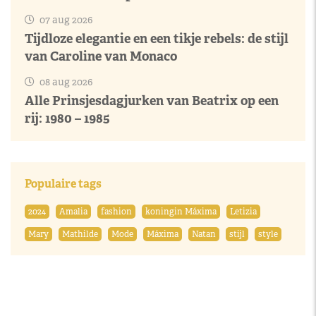
07 aug 2026
Tijdloze elegantie en een tikje rebels: de stijl
van Caroline van Monaco
08 aug 2026
Alle Prinsjesdagjurken van Beatrix op een
rij: 1980 – 1985
Populaire tags
2024
Amalia
fashion
koningin Máxima
Letizia
Mary
Mathilde
Mode
Máxima
Natan
stijl
style