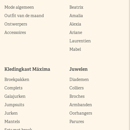
Mode algemeen
Beatrix
Outfit van de maand
Amalia
Ontwerpers
Alexia
Accessoires
Ariane
Laurentien
Mabel
Kledingkast Máxima
Juwelen
Broekpakken
Diademen
Complets
Colliers
Galajurken
Broches
Jumpsuits
Armbanden
Jurken
Oorhangers
Mantels
Parures
Sets met broek