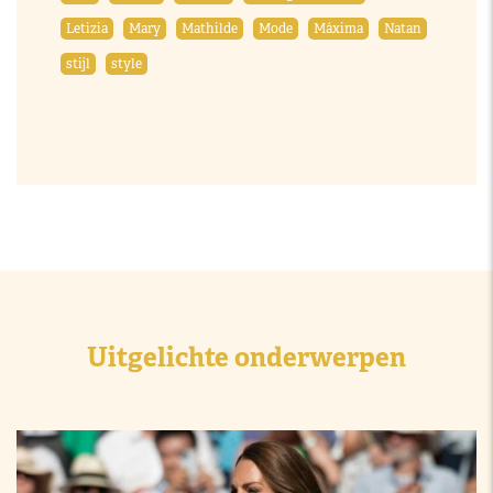
Letizia
Mary
Mathilde
Mode
Máxima
Natan
stijl
style
Uitgelichte onderwerpen