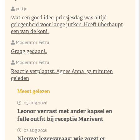
pettje
Wat een goed idee, prinsjesdag was altijd
gelegenheid voor lange jurken. Heeft überhaupt
een van de koni..
Moderator Petra
Graag gedaan!..
Moderator Petra
Reactie verplaatst:
Agnes Anna
32 minuten
geleden
Meest gelezen
05 aug 2026
Leonor verrast met ander kapsel en
felle outfit bij receptie Marivent
03 aug 2026
Nieuwe lezersvraag: wie zorgt er