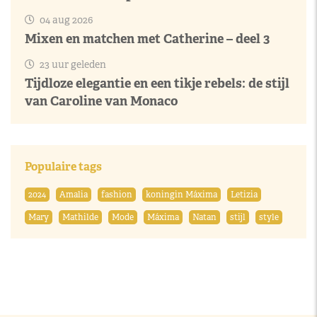
04 aug 2026
Mixen en matchen met Catherine – deel 3
23 uur geleden
Tijdloze elegantie en een tikje rebels: de stijl
van Caroline van Monaco
Populaire tags
2024
Amalia
fashion
koningin Máxima
Letizia
Mary
Mathilde
Mode
Máxima
Natan
stijl
style