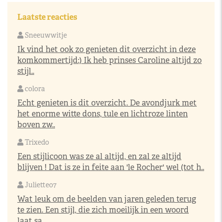
Laatste reacties
Sneeuwwitje
Ik vind het ook zo genieten dit overzicht in deze
komkommertijd:) Ik heb prinses Caroline altijd zo
stijl..
colora
Echt genieten is dit overzicht. De avondjurk met
het enorme witte dons, tule en lichtroze linten
boven zw..
Trixedo
Een stijlicoon was ze al altijd, en zal ze altijd
blijven ! Dat is ze in feite aan 'le Rocher' wel (tot h..
Juliette07
Wat leuk om de beelden van jaren geleden terug
te zien. Een stijl, die zich moeilijk in een woord
laat sa..