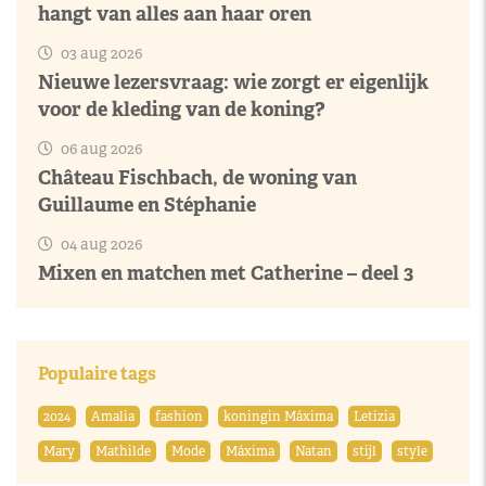
hangt van alles aan haar oren
03 aug 2026
Nieuwe lezersvraag: wie zorgt er eigenlijk
voor de kleding van de koning?
06 aug 2026
Château Fischbach, de woning van
Guillaume en Stéphanie
04 aug 2026
Mixen en matchen met Catherine – deel 3
Populaire tags
2024
Amalia
fashion
koningin Máxima
Letizia
Mary
Mathilde
Mode
Máxima
Natan
stijl
style