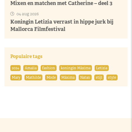
Mixen en matchen met Catherine – deel 3
04 aug 2026
Koningin Letizia verrast in hippe jurk bij
Mallorca Filmfestival
Populaire tags
2024
Amalia
fashion
koningin Máxima
Letizia
Mary
Mathilde
Mode
Máxima
Natan
stijl
style