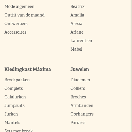
Mode algemeen
Beatrix
Outfit van de maand
Amalia
Ontwerpers
Alexia
Accessoires
Ariane
Laurentien
Mabel
Kledingkast Máxima
Juwelen
Broekpakken
Diademen
Complets
Colliers
Galajurken
Broches
Jumpsuits
Armbanden
Jurken
Oorhangers
Mantels
Parures
Sets met broek