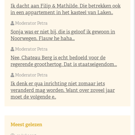
Ik dacht aan Filip & Mathilde. Die betrekken ook
in een appartement in het kasteel van Laken..
Moderator Petra
Sonja was er niet bij, die is geloof ik gewoon in
Noorwegen. Flauw he haha...
Moderator Petra
Nee, Chateau Berg is echt bedoeld voor de
regerende groothertog. Dat is staatseigendom...
Moderator Petra
Ik denk er qua inrichting niet zomaar iets
veranderd mag worden. Want over zoveel jaar
moet de volgende e..
Meest gelezen