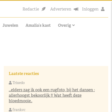
Redactie
Adverteren
Inloggen
Juwelen
Amalia’s kast
Overig
Laatste reacties
Trixedo
...elders zag ik ook een rugfoto, bij het dansen :
allerhoogst bekoorlijk !! Wat heeft deze
bloedmooie..
frankvc