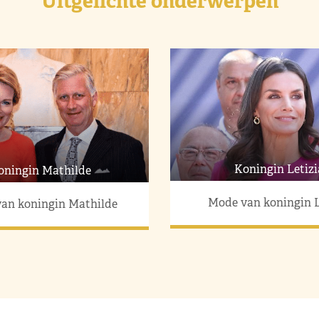
Uitgelichte onderwerpen
Koningin Letizi
oningin Mathilde
Mode van koningin L
an koningin Mathilde