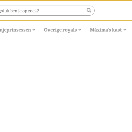
njeprinsessen
Overige royals
Máxima’s kast