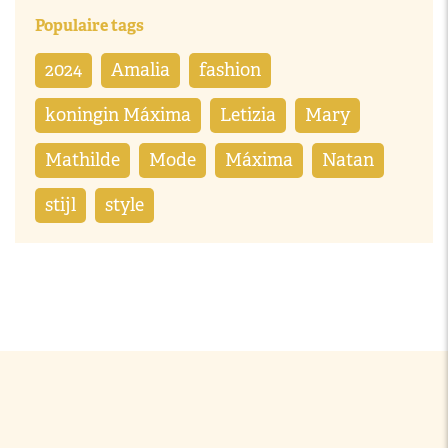
Populaire tags
2024
Amalia
fashion
koningin Máxima
Letizia
Mary
Mathilde
Mode
Máxima
Natan
stijl
style