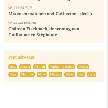
04 aug 2026
Mixen en matchen met Catherine – deel 3
23 uur geleden
Château Fischbach, de woning van
Guillaume en Stéphanie
Populaire tags
2024
Amalia
fashion
koningin Máxima
Letizia
Mary
Mathilde
Mode
Máxima
Natan
stijl
style