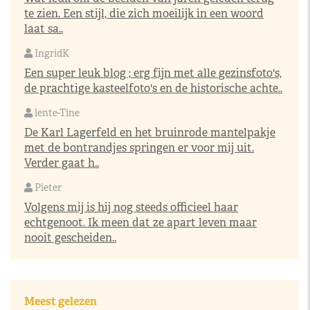
te zien. Een stijl, die zich moeilijk in een woord
laat sa..
IngridK
Een super leuk blog ; erg fijn met alle gezinsfoto's,
de prachtige kasteelfoto's en de historische achte..
lente-Tine
De Karl Lagerfeld en het bruinrode mantelpakje
met de bontrandjes springen er voor mij uit.
Verder gaat h..
Pieter
Volgens mij is hij nog steeds officieel haar
echtgenoot. Ik meen dat ze apart leven maar
nooit gescheiden..
Meest gelezen