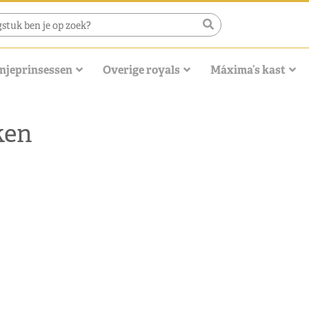
njeprinsessen
Overige royals
Máxima’s kast
ken