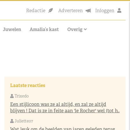
Redactie
Adverteren
Inloggen
Juwelen
Amalia’s kast
Overig
Laatste reacties
Trixedo
Een stijlicoon was ze al altijd, en zal ze altijd
blijven ! Dat is ze in feite aan 'le Rocher' wel (tot h..
Juliette07
Wat leuk om de beelden van jaren geleden terug