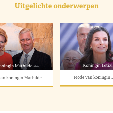
Uitgelichte onderwerpen
Koningin Letizi
oningin Mathilde
Mode van koningin L
an koningin Mathilde