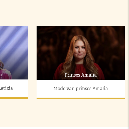
a
Prinses Amalia
etizia
Mode van prinses Amalia