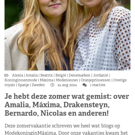
Alexia
Amalia
Beatrix
België
Denemarken
Jordanië
Koninginnenmode
Máxima
Modenieuws
Oranjeprinsessen
Overige
royals
Spanje
Zweden
24 aug 2024
1 reacties
Je hebt deze zomer wat gemist: over
Amalia, Máxima, Drakensteyn,
Bernardo, Nicolas en anderen!
Deze zomervakantie schreven we heel wat blogs op
ModekoninginMáxima. Door onze vakanties kwam het