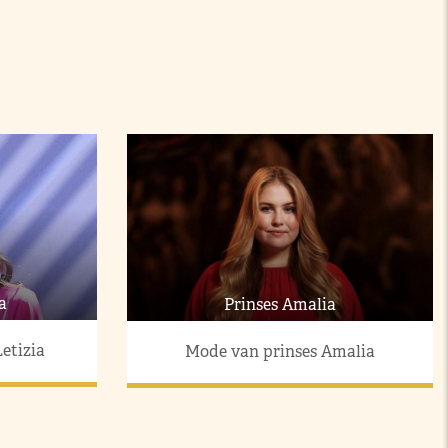
a
Prinses Amalia
etizia
Mode van prinses Amalia