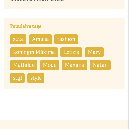
Populaire tags
2024
Amalia
fashion
koningin Máxima
Letizia
Mary
Mathilde
Mode
Máxima
Natan
stijl
style