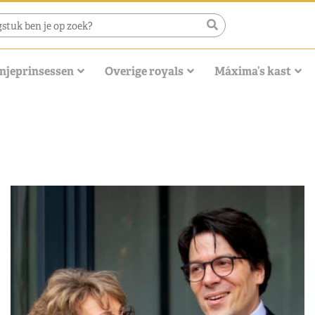
njeprinsessen
Overige royals
Máxima’s kast