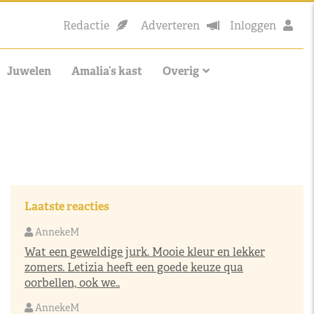
Redactie
Adverteren
Inloggen
Juwelen
Amalia’s kast
Overig
Laatste reacties
AnnekeM
Wat een geweldige jurk. Mooie kleur en lekker
zomers. Letizia heeft een goede keuze qua
oorbellen, ook we..
AnnekeM