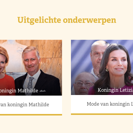
Uitgelichte onderwerpen
Koningin Letizi
oningin Mathilde
Mode van koningin L
an koningin Mathilde