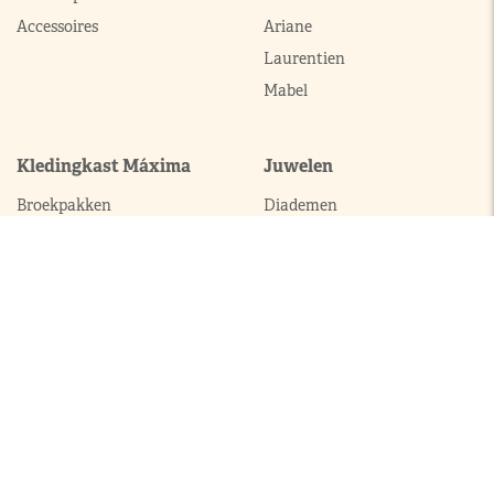
Accessoires
Ariane
Laurentien
Mabel
Kledingkast Máxima
Juwelen
Broekpakken
Diademen
Complets
Colliers
Galajurken
Broches
Jumpsuits
Armbanden
Jurken
Oorhangers
Mantels
Parures
Sets met broek
Sets met rok