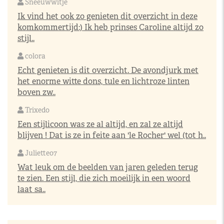
Sneeuwwitje
Ik vind het ook zo genieten dit overzicht in deze
komkommertijd:) Ik heb prinses Caroline altijd zo
stijl..
colora
Echt genieten is dit overzicht. De avondjurk met
het enorme witte dons, tule en lichtroze linten
boven zw..
Trixedo
Een stijlicoon was ze al altijd, en zal ze altijd
blijven ! Dat is ze in feite aan 'le Rocher' wel (tot h..
Juliette07
Wat leuk om de beelden van jaren geleden terug
te zien. Een stijl, die zich moeilijk in een woord
laat sa..