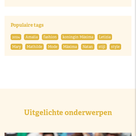
Populaire tags
2024
Amalia
fashion
koningin Máxima
Letizia
Mary
Mathilde
Mode
Máxima
Natan
stijl
style
Uitgelichte onderwerpen