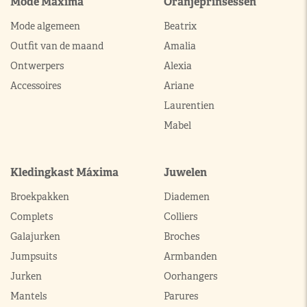
Mode Máxima
Oranjeprinsessen
Mode algemeen
Beatrix
Outfit van de maand
Amalia
Ontwerpers
Alexia
Accessoires
Ariane
Laurentien
Mabel
Kledingkast Máxima
Juwelen
Broekpakken
Diademen
Complets
Colliers
Galajurken
Broches
Jumpsuits
Armbanden
Jurken
Oorhangers
Mantels
Parures