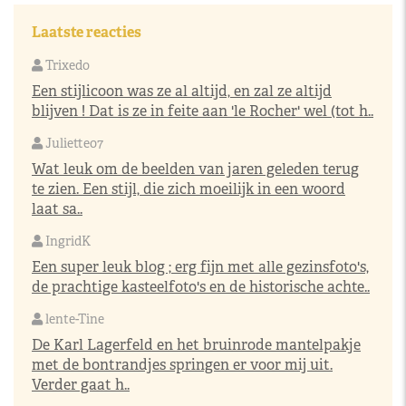
Laatste reacties
Trixedo
Een stijlicoon was ze al altijd, en zal ze altijd
blijven ! Dat is ze in feite aan 'le Rocher' wel (tot h..
Juliette07
Wat leuk om de beelden van jaren geleden terug
te zien. Een stijl, die zich moeilijk in een woord
laat sa..
IngridK
Een super leuk blog ; erg fijn met alle gezinsfoto's,
de prachtige kasteelfoto's en de historische achte..
lente-Tine
De Karl Lagerfeld en het bruinrode mantelpakje
met de bontrandjes springen er voor mij uit.
Verder gaat h..