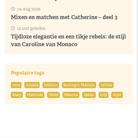
04 aug 2026
Mixen en matchen met Catherine – deel 3
15 uur geleden
Tijdloze elegantie en een tikje rebels: de stijl
van Caroline van Monaco
Populaire tags
2024
Amalia
fashion
koningin Máxima
Letizia
Mary
Mathilde
Mode
Máxima
Natan
stijl
style