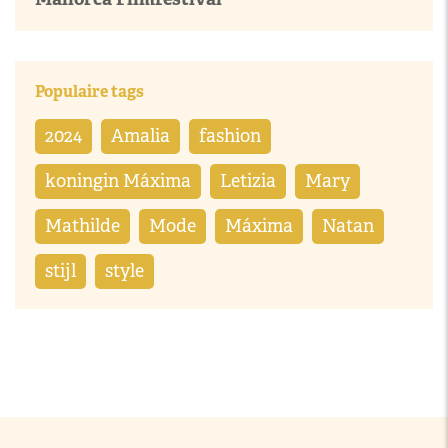
Populaire tags
2024
Amalia
fashion
koningin Máxima
Letizia
Mary
Mathilde
Mode
Máxima
Natan
stijl
style