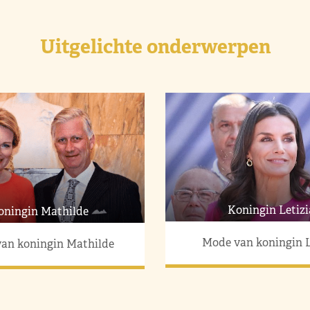
Uitgelichte onderwerpen
Koningin Letizi
oningin Mathilde
Mode van koningin L
an koningin Mathilde