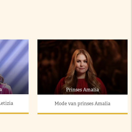
a
Prinses Amalia
etizia
Mode van prinses Amalia