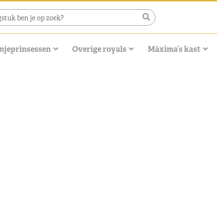
njeprinsessen
Overige royals
Máxima’s kast