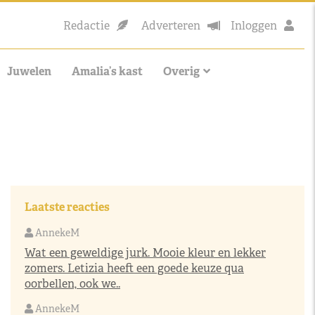
Redactie
Adverteren
Inloggen
Juwelen
Amalia’s kast
Overig
Laatste reacties
AnnekeM
Wat een geweldige jurk. Mooie kleur en lekker
zomers. Letizia heeft een goede keuze qua
oorbellen, ook we..
AnnekeM