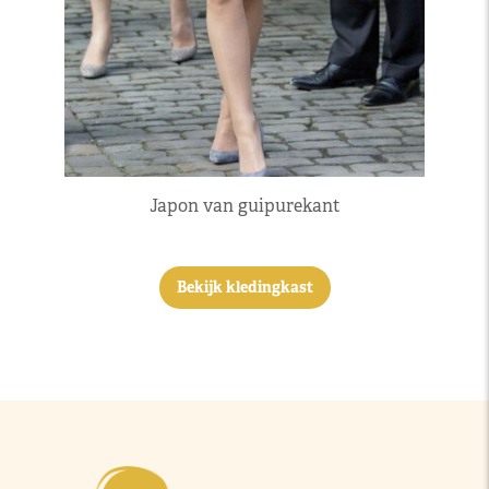
Japon van guipurekant
Bekijk kledingkast