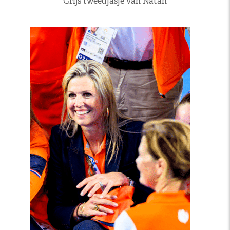
Grijs tweedjasje van Natan