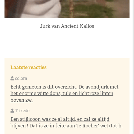
Jurk van Ancient Kallos
Laatste reacties
colora
Echt genieten is dit overzicht. De avondjurk met
het enorme witte dons, tule en lichtroze linten
boven zw..
Trixedo
Een stijlicoon was ze al altijd, en zal ze altijd
blijven ! Dat is ze in feite aan 'le Rocher' wel (tot h..