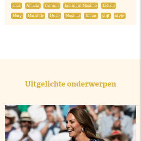
2024
Amalia
fashion
koningin Máxima
Letizia
Mary
Mathilde
Mode
Máxima
Natan
stijl
style
Uitgelichte onderwerpen