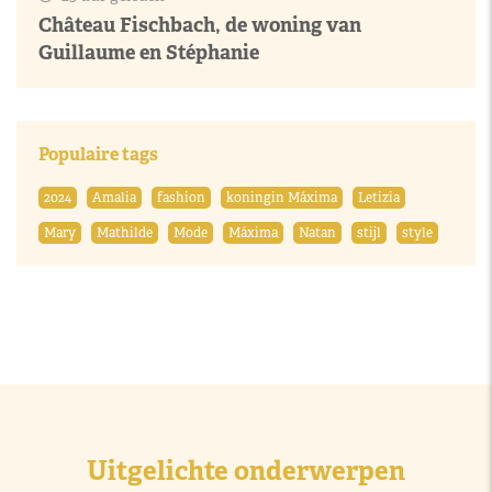
Château Fischbach, de woning van
Guillaume en Stéphanie
Populaire tags
2024
Amalia
fashion
koningin Máxima
Letizia
Mary
Mathilde
Mode
Máxima
Natan
stijl
style
Uitgelichte onderwerpen