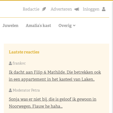
Redactie
Adverteren
Inloggen
Juwelen
Amalia’s kast
Overig
Laatste reacties
frankvc
Ik dacht aan Filip & Mathilde. Die betrekken ook
in een appartement in het kasteel van Laken..
Moderator Petra
Sonja was er niet bij, die is geloof ik gewoon in
Noorwegen. Flauw he haha...