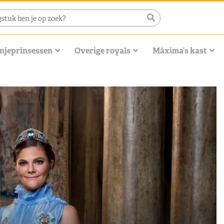
njeprinsessen
Overige royals
Máxima’s kast