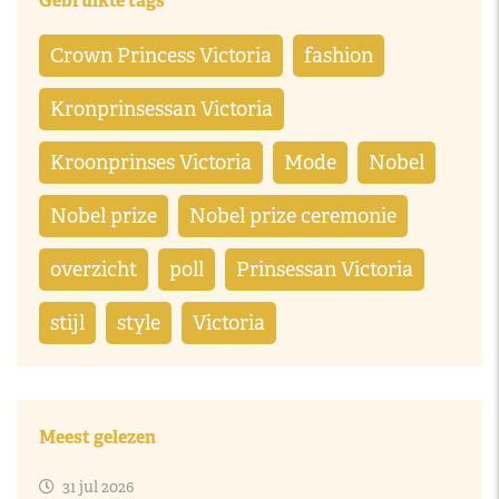
Gebruikte tags
Crown Princess Victoria
fashion
Kronprinsessan Victoria
Kroonprinses Victoria
Mode
Nobel
Nobel prize
Nobel prize ceremonie
overzicht
poll
Prinsessan Victoria
stijl
style
Victoria
Meest gelezen
31 jul 2026