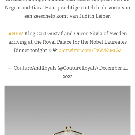
Negentand-tiara. Haar prachtige clutch in de vorm van
een zeeschelp komt van Judith Leiber.
#NEW
King Carl Gustaf and Queen Silvia of Sweden
arriving at the Royal Palace for the Nobel Laureates
Dinner tonight ✨🧡
pic.twitter.com/TvVvKu61Ga
— CoutureAndRoyals (@CoutureRoyals)
December 11,
2022