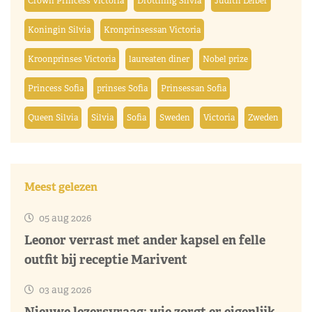
Crown Princess Victoria
Drottning Silvia
Judith Leiber
Koningin Silvia
Kronprinsessan Victoria
Kroonprinses Victoria
laureaten diner
Nobel prize
Princess Sofia
prinses Sofia
Prinsessan Sofia
Queen Silvia
Silvia
Sofia
Sweden
Victoria
Zweden
Meest gelezen
05 aug 2026
Leonor verrast met ander kapsel en felle
outfit bij receptie Marivent
03 aug 2026
Nieuwe lezersvraag: wie zorgt er eigenlijk