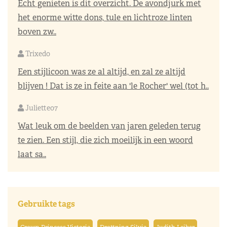
Echt genieten is dit overzicht. De avondjurk met
het enorme witte dons, tule en lichtroze linten
boven zw..
Trixedo
Een stijlicoon was ze al altijd, en zal ze altijd
blijven ! Dat is ze in feite aan 'le Rocher' wel (tot h..
Juliette07
Wat leuk om de beelden van jaren geleden terug
te zien. Een stijl, die zich moeilijk in een woord
laat sa..
Gebruikte tags