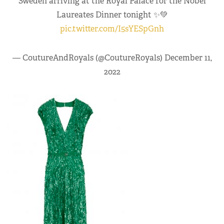
Sweden arriving at the Royal Palace for the Nobel
Laureates Dinner tonight ✨💚
pic.twitter.com/I5sYESpGnh
— CoutureAndRoyals (@CoutureRoyals)
December 11,
2022