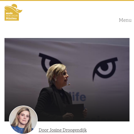
Menu
Door Josine Droogendijk