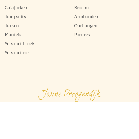
Galajurken
Broches
Jumpsuits
Armbanden
Jurken
Oorhangers
Mantels
Parures
Sets met broek
Sets met rok
ModekoninginMaxima.nl
|
Boeken
|
Over ons
|
Contact
© 2026 ModekoninginMaxima.nl | Alle rechten voorbehouden |