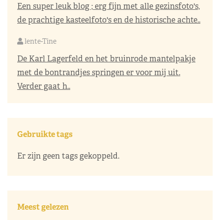
Een super leuk blog ; erg fijn met alle gezinsfoto's,
de prachtige kasteelfoto's en de historische achte..
lente-Tine
De Karl Lagerfeld en het bruinrode mantelpakje
met de bontrandjes springen er voor mij uit.
Verder gaat h..
Gebruikte tags
Er zijn geen tags gekoppeld.
Meest gelezen