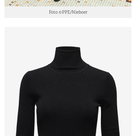
Foto ©PPE/Nieboer