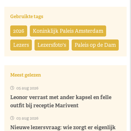
Gebruikte tags
2026
Koninklijk Paleis Amsterdam
Lezers
Lezersfoto's
Paleis op de Dam
Meest gelezen
05 aug 2026
Leonor verrast met ander kapsel en felle
outfit bij receptie Marivent
03 aug 2026
Nieuwe lezersvraag: wie zorgt er eigenlijk