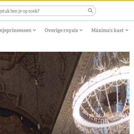
njeprinsessen
Overige royals
Máxima’s kast