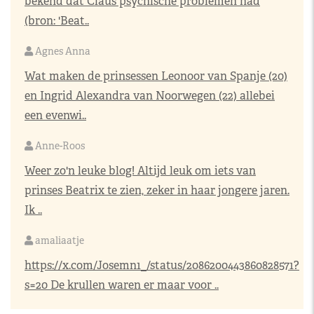
bekend dat Claus psychische problemen had
(bron: 'Beat..
Agnes Anna
Wat maken de prinsessen Leonoor van Spanje (20)
en Ingrid Alexandra van Noorwegen (22) allebei
een evenwi..
Anne-Roos
Weer zo'n leuke blog! Altijd leuk om iets van
prinses Beatrix te zien, zeker in haar jongere jaren.
Ik ..
amaliaatje
https://x.com/Josemn1_/status/2086200443860828571?
s=20
De krullen waren er maar voor ..