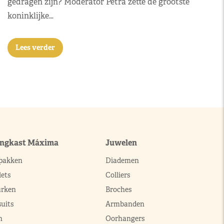
gedragen zijn? Moderator Petra zette de grootste
koninklijke…
Lees verder
ingkast Máxima
Juwelen
pakken
Diademen
ets
Colliers
urken
Broches
uits
Armbanden
n
Oorhangers