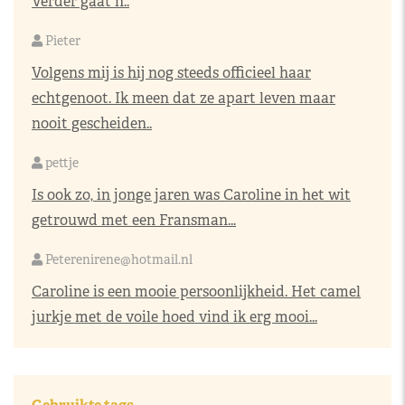
Verder gaat h..
Pieter
Volgens mij is hij nog steeds officieel haar
echtgenoot. Ik meen dat ze apart leven maar
nooit gescheiden..
pettje
Is ook zo, in jonge jaren was Caroline in het wit
getrouwd met een Fransman...
Peterenirene@hotmail.nl
Caroline is een mooie persoonlijkheid. Het camel
jurkje met de voile hoed vind ik erg mooi...