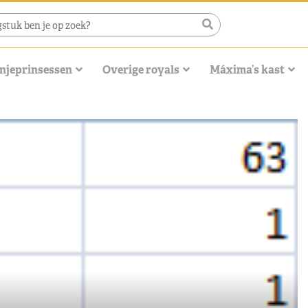
njeprinsessen
Overige royals
Máxima’s kast