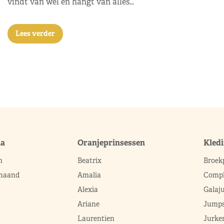
vindt van wel en hangt van alles…
Lees verder
ma
Oranjeprinsessen
Kled
n
Beatrix
Broek
 maand
Amalia
Compl
Alexia
Galaj
Ariane
Jumps
Laurentien
Jurke