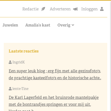
Redactie
Adverteren
Inloggen
Juwelen
Amalia’s kast
Overig
Laatste reacties
IngridK
Een super leuk blog ; erg fijn met alle gezinsfoto's,
de prachtige kasteelfoto's en de historische achte..
lente-Tine
De Karl Lagerfeld en het bruinrode mantelpakje
met de bontrandjes springen er voor mij uit.