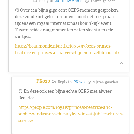
Reply to
Juffrouw Annie
2 jaren geleden
🫣 Over een bijna giga echt OEPS-moment gesproken,
deze vond kort gelee ternauwernood nèt niet plaats
tijdens een royaal internationaal koninklijk event.
Tussen beide draagmomenten zaten slechts enkele
uurtjes…
https://beaumonde.nl/artikel/536397/oeps-prinses-
beatrice-en-prinses-aisha-verschijnen-in-zelfde-outfit/
PK020
Reply to
PK020
2 jaren geleden
😉 En deze ook een bijna echte OEPS met alweer
Beatrice…
https://people.com/royals/princess-beatrice-and-
sophie-windsor-are-chic-style-twins-at-jubilee-church-
service/