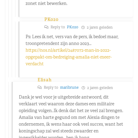
zonet niet bewerken.
PK020
Reply to
PK020
2 jaren geleden
Ps: Lees ik net, vers van de pers, ik bedoel maar,
troonpretendent zijn anno 2023…
https://nos.nl/artikel/2487072-man-in-2022-
opgepakt-om-bedreiging-amalia-niet-meer-
verdacht
Elisah
Reply to
maribrune
2 jaren geleden
Dank je wel voor je uitgebreide antwoord, dit
verklaart veel waarom deze dames een militaire
opleiding volgen..Ik denk dat het ze veel zal brengen.
Amalia van harte gegund om met Alexia dingen te
ondernemen, ik wens haar ook veel succes, want het
koningschap zal wel steeds zwaarder en
ingewikkelder worden , ben ik bang…