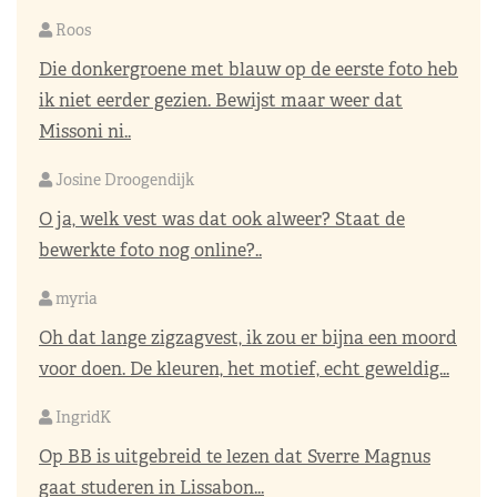
Roos
Die donkergroene met blauw op de eerste foto heb
ik niet eerder gezien. Bewijst maar weer dat
Missoni ni..
Josine Droogendijk
O ja, welk vest was dat ook alweer? Staat de
bewerkte foto nog online?..
myria
Oh dat lange zigzagvest, ik zou er bijna een moord
voor doen. De kleuren, het motief, echt geweldig...
IngridK
Op BB is uitgebreid te lezen dat Sverre Magnus
gaat studeren in Lissabon...