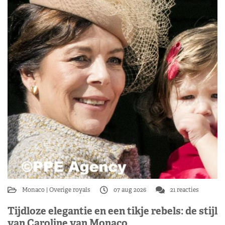
Monaco
Overige royals
07 aug 2026
21 reacties
Tijdloze elegantie en een tikje rebels: de stijl
van Caroline van Monaco