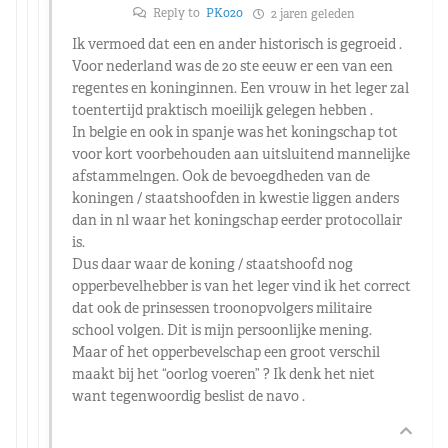
Reply to
PK020
2 jaren geleden
Ik vermoed dat een en ander historisch is gegroeid .
Voor nederland was de 20 ste eeuw er een van een
regentes en koninginnen. Een vrouw in het leger zal
toentertijd praktisch moeilijk gelegen hebben .
In belgie en ook in spanje was het koningschap tot
voor kort voorbehouden aan uitsluitend mannelijke
afstammelngen. Ook de bevoegdheden van de
koningen / staatshoofden in kwestie liggen anders
dan in nl waar het koningschap eerder protocollair
is.
Dus daar waar de koning / staatshoofd nog
opperbevelhebber is van het leger vind ik het correct
dat ook de prinsessen troonopvolgers militaire
school volgen. Dit is mijn persoonlijke mening.
Maar of het opperbevelschap een groot verschil
maakt bij het “oorlog voeren” ? Ik denk het niet
want tegenwoordig beslist de navo .