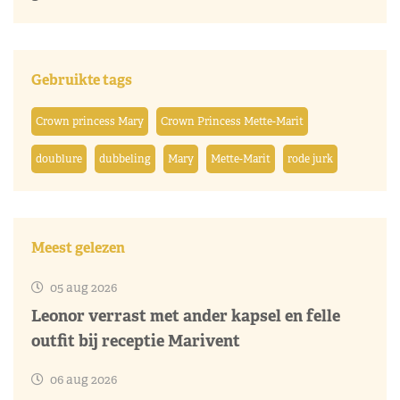
Gebruikte tags
Crown princess Mary
Crown Princess Mette-Marit
doublure
dubbeling
Mary
Mette-Marit
rode jurk
Meest gelezen
05 aug 2026
Leonor verrast met ander kapsel en felle
outfit bij receptie Marivent
06 aug 2026