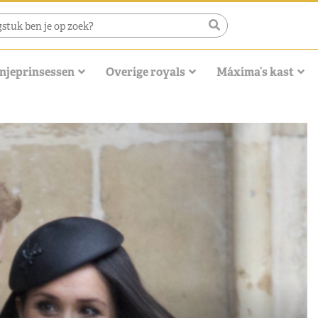
njeprinsessen
Overige royals
Máxima’s kast