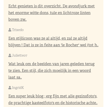
Echt genieten is dit overzicht. De avondjurk met
het enorme witte dons, tule en lichtroze linten
boven zw..
Trixedo
Een stijlicoon was ze al altijd, en zal ze altijd
blijven ! Dat is ze in feite aan 'le Rocher' wel (tot h..
Juliette07
Wat leuk om de beelden van jaren geleden terug
te zien. Een stijl, die zich moeilijk in een woord
laat sa..
IngridK
Een super leuk blog ; erg fijn met alle gezinsfoto's,
de prachtige kasteelfoto's en de historische achte..