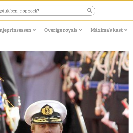
njeprinsessen
Overige royals
Máxima’s kast