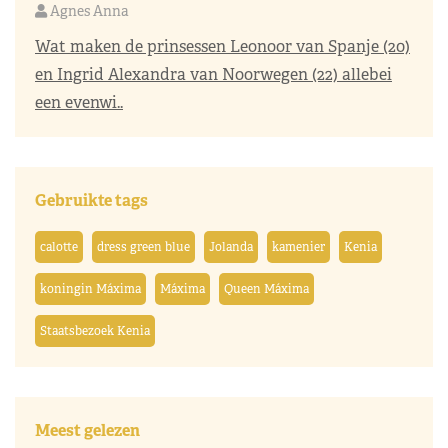
Agnes Anna
Wat maken de prinsessen Leonoor van Spanje (20)
en Ingrid Alexandra van Noorwegen (22) allebei
een evenwi..
Gebruikte tags
calotte
dress green blue
Jolanda
kamenier
Kenia
koningin Máxima
Máxima
Queen Máxima
Staatsbezoek Kenia
Meest gelezen