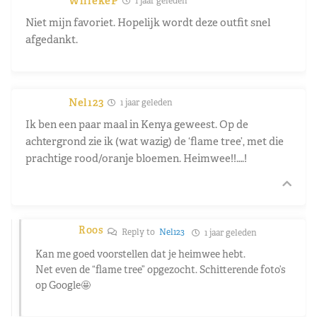
WillekeP
1 jaar geleden
Niet mijn favoriet. Hopelijk wordt deze outfit snel
afgedankt.
Nel123
1 jaar geleden
Ik ben een paar maal in Kenya geweest. Op de
achtergrond zie ik (wat wazig) de ‘flame tree’, met die
prachtige rood/oranje bloemen. Heimwee!!….!
Roos
Reply to
Nel123
1 jaar geleden
Kan me goed voorstellen dat je heimwee hebt.
Net even de “flame tree” opgezocht. Schitterende foto’s
op Google🤩