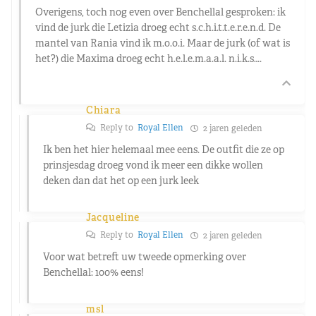
Overigens, toch nog even over Benchellal gesproken: ik
vind de jurk die Letizia droeg echt s.c.h.i.t.t.e.r.e.n.d. De
mantel van Rania vind ik m.o.o.i. Maar de jurk (of wat is
het?) die Maxima droeg echt h.e.l.e.m.a.a.l. n.i.k.s….
Chiara
Reply to
Royal Ellen
2 jaren geleden
Ik ben het hier helemaal mee eens. De outfit die ze op
prinsjesdag droeg vond ik meer een dikke wollen
deken dan dat het op een jurk leek
Jacqueline
Reply to
Royal Ellen
2 jaren geleden
Voor wat betreft uw tweede opmerking over
Benchellal: 100% eens!
msl