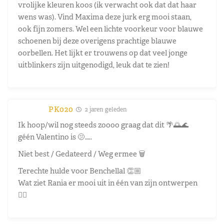
vrolijke kleuren koos (ik verwacht ook dat dat haar
wens was). Vind Maxima deze jurk erg mooi staan,
ook fijn zomers. Wel een lichte voorkeur voor blauwe
schoenen bij deze overigens prachtige blauwe
oorbellen. Het lijkt er trouwens op dat veel jonge
uitblinkers zijn uitgenodigd, leuk dat te zien!
PK020
2 jaren geleden
Ik hoop/wil nog steeds zoooo graag dat dit 🌴🌅🌊
géén Valentino is 🫤…..
Niet best / Gedateerd / Weg ermee 🗑️
Terechte hulde voor Benchellal 👏🏼
Wat ziet Rania er mooi uit in één van zijn ontwerpen
👌🏼