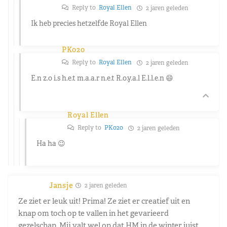
Reply to
Royal Ellen
2 jaren geleden
Ik heb precies hetzelfde Royal Ellen
PK020
Reply to
Royal Ellen
2 jaren geleden
E.n z.o i.s h.e.t m.a.a.r n.e.t R.o.y.a.l E.l.l.e.n 😄
Royal Ellen
Reply to
PK020
2 jaren geleden
Ha ha 😉
Jansje
2 jaren geleden
Ze ziet er leuk uit! Prima! Ze ziet er creatief uit en
knap om toch op te vallen in het gevarieerd
gezelschap. Mij valt wel op dat HM in de winter juist