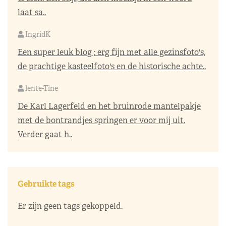
laat sa..
IngridK
Een super leuk blog ; erg fijn met alle gezinsfoto's,
de prachtige kasteelfoto's en de historische achte..
lente-Tine
De Karl Lagerfeld en het bruinrode mantelpakje
met de bontrandjes springen er voor mij uit.
Verder gaat h..
Gebruikte tags
Er zijn geen tags gekoppeld.