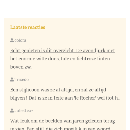
Laatste reacties
colora
Echt genieten is dit overzicht. De avondjurk met
het enorme witte dons, tule en lichtroze linten
boven zw..
Trixedo
Een stijlicoon was ze al altijd, en zal ze altijd
blijven ! Dat is ze in feite aan 'le Rocher' wel (tot h..
Juliette07
Wat leuk om de beelden van jaren geleden terug
te zien. Een stijl, die zich moeilijk in een woord