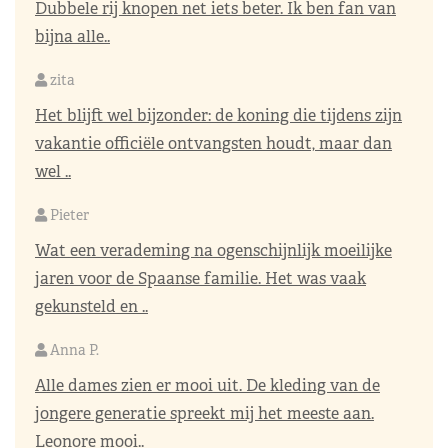
Dubbele rij knopen net iets beter. Ik ben fan van
bijna alle..
zita
Het blijft wel bijzonder: de koning die tijdens zijn
vakantie officiële ontvangsten houdt, maar dan
wel ..
Pieter
Wat een verademing na ogenschijnlijk moeilijke
jaren voor de Spaanse familie. Het was vaak
gekunsteld en ..
Anna P.
Alle dames zien er mooi uit. De kleding van de
jongere generatie spreekt mij het meeste aan.
Leonore mooi..