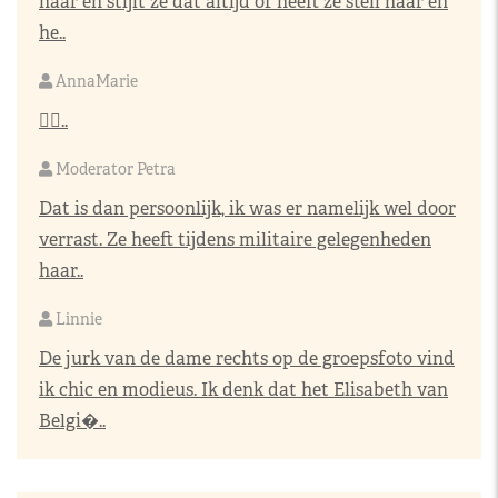
haar en stijlt ze dat altijd of heeft ze steil haar en
he..
AnnaMarie
👌🏼..
Moderator Petra
Dat is dan persoonlijk, ik was er namelijk wel door
verrast. Ze heeft tijdens militaire gelegenheden
haar..
Linnie
De jurk van de dame rechts op de groepsfoto vind
ik chic en modieus. Ik denk dat het Elisabeth van
Belgi�..