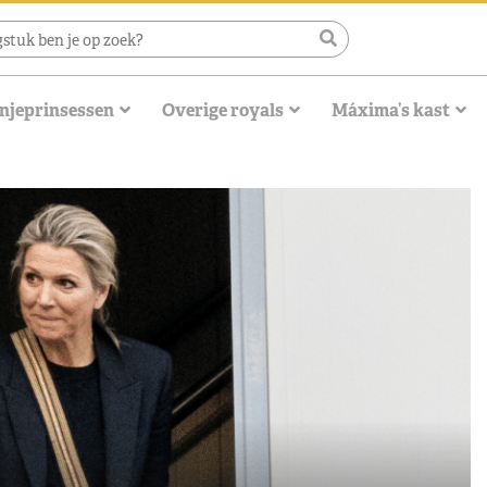
njeprinsessen
Overige royals
Máxima’s kast