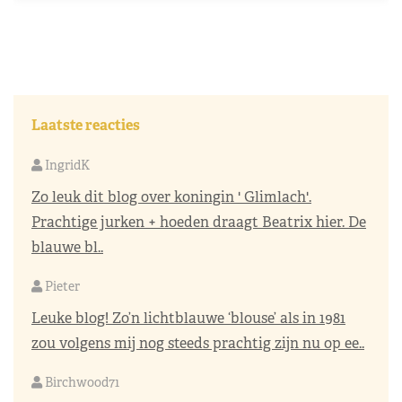
Laatste reacties
IngridK
Zo leuk dit blog over koningin ' Glimlach'.
Prachtige jurken + hoeden draagt Beatrix hier. De
blauwe bl..
Pieter
Leuke blog! Zo’n lichtblauwe ‘blouse’ als in 1981
zou volgens mij nog steeds prachtig zijn nu op ee..
Birchwood71