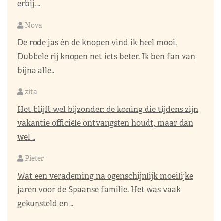
erbij. ..
Nova
De rode jas én de knopen vind ik heel mooi.
Dubbele rij knopen net iets beter. Ik ben fan van
bijna alle..
zita
Het blijft wel bijzonder: de koning die tijdens zijn
vakantie officiële ontvangsten houdt, maar dan
wel ..
Pieter
Wat een verademing na ogenschijnlijk moeilijke
jaren voor de Spaanse familie. Het was vaak
gekunsteld en ..