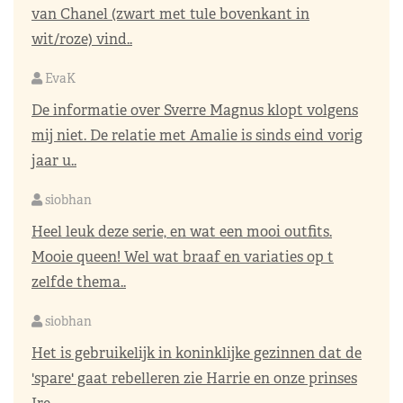
van Chanel (zwart met tule bovenkant in
wit/roze) vind..
EvaK
De informatie over Sverre Magnus klopt volgens
mij niet. De relatie met Amalie is sinds eind vorig
jaar u..
siobhan
Heel leuk deze serie, en wat een mooi outfits.
Mooie queen! Wel wat braaf en variaties op t
zelfde thema..
siobhan
Het is gebruikelijk in koninklijke gezinnen dat de
'spare' gaat rebelleren zie Harrie en onze prinses