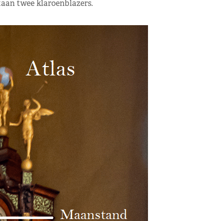
taan twee klaroenblazers.