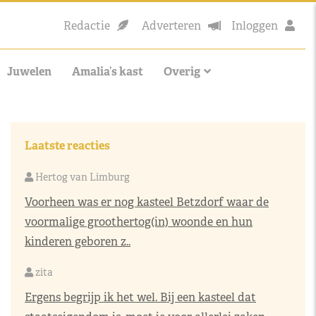
Redactie
Adverteren
Inloggen
Juwelen
Amalia’s kast
Overig
Laatste reacties
Hertog van Limburg
Voorheen was er nog kasteel Betzdorf waar de
voormalige groothertog(in) woonde en hun
kinderen geboren z..
zita
Ergens begrijp ik het wel. Bij een kasteel dat