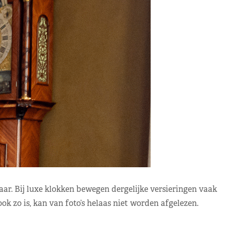
ar. Bij luxe klokken bewegen dergelijke versieringen vaak
ok zo is, kan van foto’s helaas niet worden afgelezen.