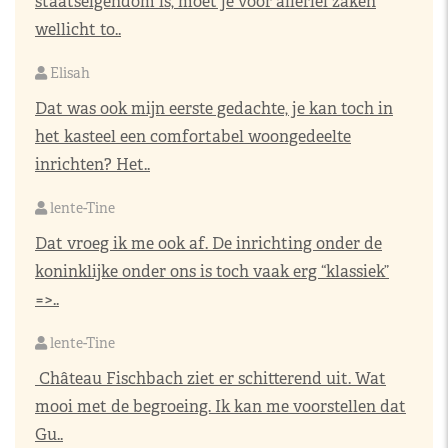
staatseigendom is, moet je voor allerlei zaken
wellicht to..
Elisah
Dat was ook mijn eerste gedachte, je kan toch in
het kasteel een comfortabel woongedeelte
inrichten? Het..
lente-Tine
Dat vroeg ik me ook af. De inrichting onder de
koninklijke onder ons is toch vaak erg “klassiek”
=>..
lente-Tine
Château Fischbach ziet er schitterend uit. Wat
mooi met de begroeing. Ik kan me voorstellen dat
Gu..