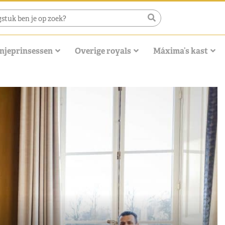
njeprinsessen
Overige royals
Máxima’s kast