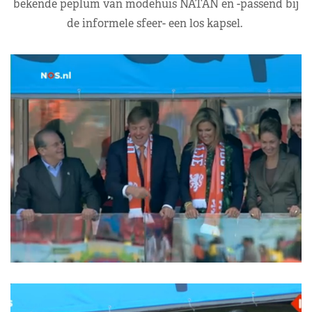
bekende peplum van modehuis NATAN en -passend bij
de informele sfeer- een los kapsel.