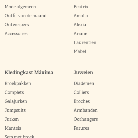
Mode algemeen
Beatrix
Outfit van de maand
Amalia
Ontwerpers
Alexia
Accessoires
Ariane
Laurentien
Mabel
Kledingkast Máxima
Juwelen
Broekpakken
Diademen
Complets
Colliers
Galajurken
Broches
Jumpsuits
Armbanden
Jurken
Oorhangers
Mantels
Parures
Sets met broek