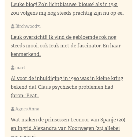
Leuke blog! Zo’n lichtblauwe ‘blouse’ als in 1981
zou volgens mij nog steeds prachtig zijn nu op ee..
Birchwood71
Leuk overzicht!! Ik vind de gebloemde rok nog
steeds mooi, ook leuk met de fascinator. En haar
kenmerkend..
mart
Al voor de inhuldiging in 1980 was in kleine kring
bekend dat Claus psychische problemen had
(bron: 'Beat..
Agnes Anna
Wat maken de prinsessen Leonoor van Spanje (20)
en Ingrid Alexandra van Noorwegen (22) allebei
een evenwi..