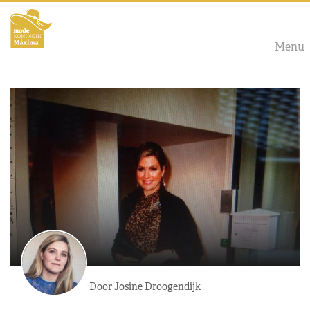
Menu
Door Josine Droogendijk