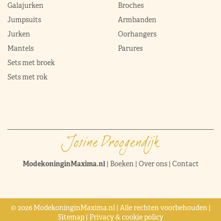
Galajurken
Broches
Jumpsuits
Armbanden
Jurken
Oorhangers
Mantels
Parures
Sets met broek
Sets met rok
ModekoninginMaxima.nl
|
Boeken
|
Over ons
|
Contact
© 2026 ModekoninginMaxima.nl | Alle rechten voorbehouden |
Sitemap
|
Privacy & cookie policy