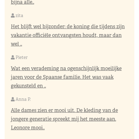
bijna alle..
zita
Het blijft wel bijzonder: de koning die tijdens zijn
vakantie officiële ontvangsten houdt, maar dan
wel ..
Pieter
Wat een verademing na ogenschijnlijk moeilijke
jaren voor de Spaanse familie. Het was vaak
gekunsteld en ..
Anna P.
Alle dames zien er mooi uit. De kleding van de
jongere generatie spreekt mij het meeste aan.
Leonore mooi..