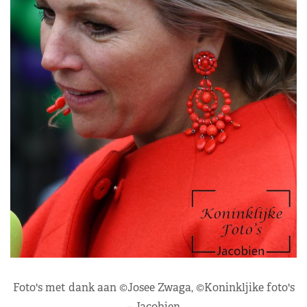
Foto's met dank aan ©Josee Zwaga, ©Koninkljike foto's
– Jacobien