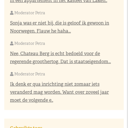
in een appartement in het kasteel van Laken..
Moderator Petra
Sonja was er niet bij, die is geloof ik gewoon in
Noorwegen. Flauw he haha...
Moderator Petra
Nee, Chateau Berg is echt bedoeld voor de
regerende groothertog. Dat is staatseigendom...
Moderator Petra
Ik denk er qua inrichting niet zomaar iets
veranderd mag worden. Want over zoveel jaar
moet de volgende e..