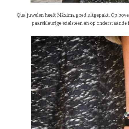
Qua juwelen heeft Máxima goed uitgepakt. Op boven
paarskleurige edelsteen en op onderstaande f