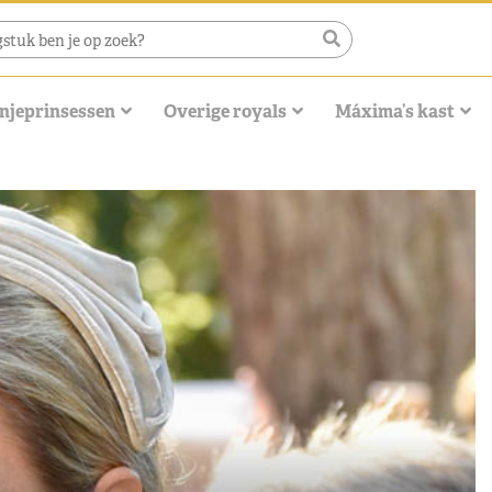
njeprinsessen
Overige royals
Máxima’s kast