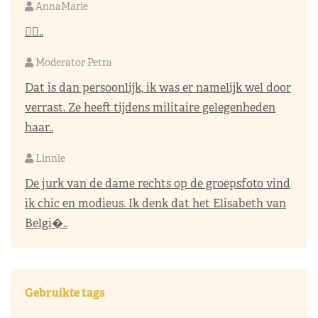
AnnaMarie
👌🏼..
Moderator Petra
Dat is dan persoonlijk, ik was er namelijk wel door
verrast. Ze heeft tijdens militaire gelegenheden
haar..
Linnie
De jurk van de dame rechts op de groepsfoto vind
ik chic en modieus. Ik denk dat het Elisabeth van
Belgi�..
Gebruikte tags