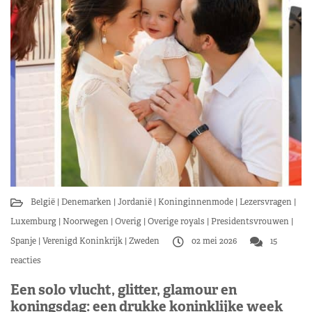
België
Denemarken
Jordanië
Koninginnenmode
Lezersvragen
Luxemburg
Noorwegen
Overig
Overige royals
Presidentsvrouwen
Spanje
Verenigd Koninkrijk
Zweden
02 mei 2026
15
reacties
Een solo vlucht, glitter, glamour en
koningsdag: een drukke koninklijke week