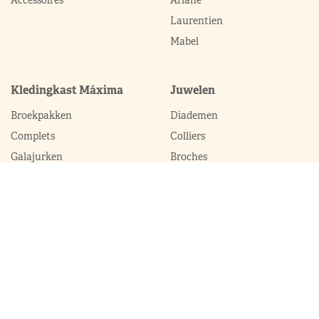
Accessoires
Ariane
Laurentien
Mabel
Kledingkast Máxima
Juwelen
Broekpakken
Diademen
Complets
Colliers
Galajurken
Broches
Jumpsuits
Armbanden
Jurken
Oorhangers
Mantels
Parures
Sets met broek
Sets met rok