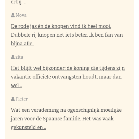
erbij. ..
Nova
De rode jas én de knopen vind ik heel mooi.
Dubbele rij knopen net iets beter. Ik ben fan van
bijna alle..
zita
Het blijft wel bijzonder: de koning die tijdens zijn
vakantie officiële ontvangsten houdt, maar dan
wel ..
Pieter
Wat een verademing na ogenschijnlijk moeilijke
jaren voor de Spaanse familie. Het was vaak
gekunsteld en ..