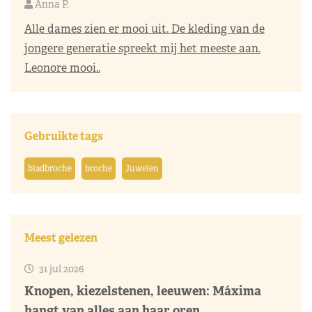
Anna P.
Alle dames zien er mooi uit. De kleding van de
jongere generatie spreekt mij het meeste aan.
Leonore mooi..
Gebruikte tags
bladbroche
broche
Juwelen
Meest gelezen
31 jul 2026
Knopen, kiezelstenen, leeuwen: Máxima
hangt van alles aan haar oren