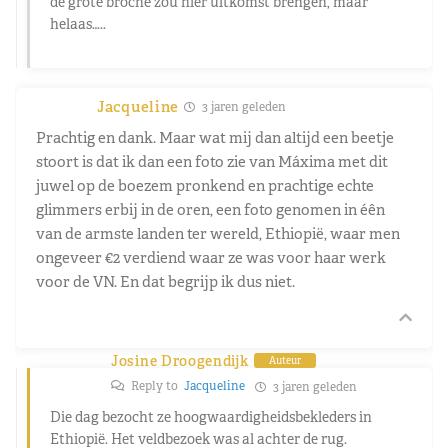
de grote broche zou hier uitkomst brengen, maar
helaas…..
Jacqueline
3 jaren geleden
Prachtig en dank. Maar wat mij dan altijd een beetje
stoort is dat ik dan een foto zie van Máxima met dit
juwel op de boezem pronkend en prachtige echte
glimmers erbij in de oren, een foto genomen in éên
van de armste landen ter wereld, Ethiopië, waar men
ongeveer €2 verdiend waar ze was voor haar werk
voor de VN. En dat begrijp ik dus niet.
Josine Droogendijk
Auteur
Reply to
Jacqueline
3 jaren geleden
Die dag bezocht ze hoogwaardigheidsbekleders in
Ethiopië. Het veldbezoek was al achter de rug.