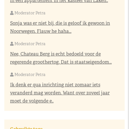
in een appartement in het kasteel van Laken..
Moderator Petra
Sonja was er niet bij, die is geloof ik gewoon in
Noorwegen. Flauw he haha...
Moderator Petra
Nee, Chateau Berg is echt bedoeld voor de
regerende groothertog. Dat is staatseigendom...
Moderator Petra
Ik denk er qua inrichting niet zomaar iets
veranderd mag worden. Want over zoveel jaar
moet de volgende e..