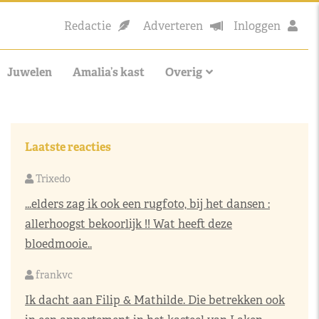
Redactie
Adverteren
Inloggen
Juwelen
Amalia’s kast
Overig
Laatste reacties
Trixedo
...elders zag ik ook een rugfoto, bij het dansen :
allerhoogst bekoorlijk !! Wat heeft deze
bloedmooie..
frankvc
Ik dacht aan Filip & Mathilde. Die betrekken ook