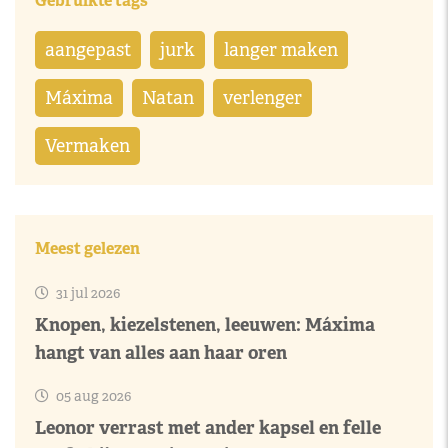
Gebruikte tags
aangepast
jurk
langer maken
Máxima
Natan
verlenger
Vermaken
Meest gelezen
31 jul 2026
Knopen, kiezelstenen, leeuwen: Máxima
hangt van alles aan haar oren
05 aug 2026
Leonor verrast met ander kapsel en felle